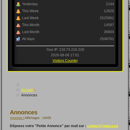
Yesterday
2144
This Week
12820
Last Week
2525961
This Month
14597
Last Month
36904
All days
2548761
Your IP: 216.73.216.226
2026-08-08 17:01
Visitors Counter
Accueil
Annonces
Annonces
Imprimer
| Affichages : 19435
Déposez votre "Petite Annonce" par mail sur :
contact@apaca.eu