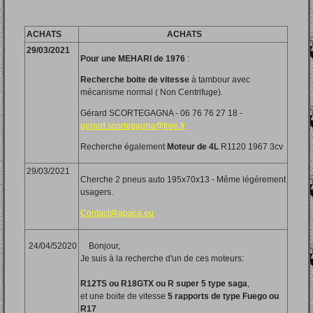
ACHATS
ACHATS
29/03/2021
Pour une MEHARI de 1976
:
Recherche boite de vitesse
à tambour avec
mécanisme normal ( Non Centrifuge).
Gérard SCORTEGAGNA - 06 76 76 27 18 -
gerard.scortegagna@free.fr
Recherche également
Moteur de 4L
R1120 1967 3cv
29/03/2021
Cherche 2 pneus auto 195x70x13 - Même légérement
usagers.
Contact@apaca.eu
24/04/52020
Bonjour,
Je suis à la recherche d'un de ces moteurs:
R12TS ou R18GTX ou R super 5 type saga
,
et une boite de vitesse
5 rapports de type Fuego ou
R17