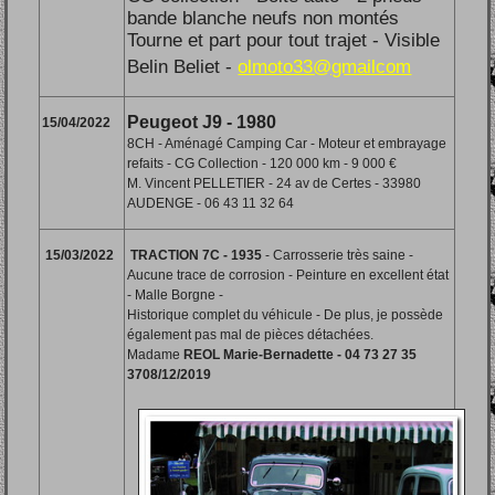
bande blanche neufs non montés
Tourne et part pour tout trajet - Visible
Belin Beliet -
olmoto33@gmailcom
Peugeot J9 - 1980
15/04/2022
8CH - Aménagé Camping Car - Moteur et embrayage
refaits - CG Collection - 120 000 km - 9 000 €
M. Vincent PELLETIER - 24 av de Certes - 33980
AUDENGE - 06 43 11 32 64
15/03/2022
TRACTION 7C - 1935
- Carrosserie très saine -
Aucune trace de corrosion - Peinture en excellent état
- Malle Borgne -
Historique complet du véhicule - De plus, je possède
également pas mal de pièces détachées.
Madame
REOL Marie-Bernadette - 04 73 27 35
37
08/12/2019