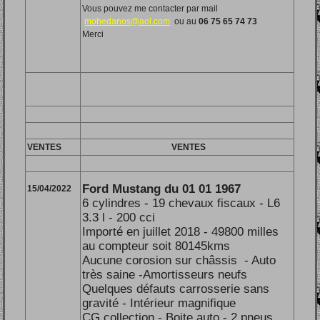
Vous pouvez me contacter par mail
mohedanos@aol.com
ou au
06 75 65 74 73
Merci
VENTES
VENTES
Ford Mustang du 01 01 1967
15/04/2022
6 cylindres - 19 chevaux fiscaux - L6
3.3 l - 200 cci
Importé en juillet 2018 - 49800 milles
au compteur soit 80145kms
Aucune corosion sur châssis - Auto
très saine -Amortisseurs neufs
Quelques défauts carrosserie sans
gravité - Intérieur magnifique
CG collection - Boite auto - 2 pneus