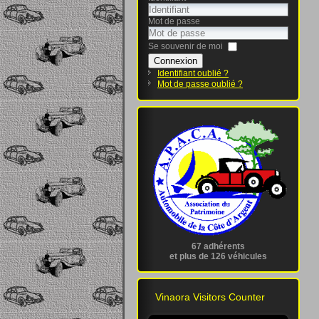
Mot de passe
Se souvenir de moi
Connexion
Identifiant oublié ?
Mot de passe oublié ?
67 adhérents
et plus de 126 véhicules
Vinaora Visitors Counter