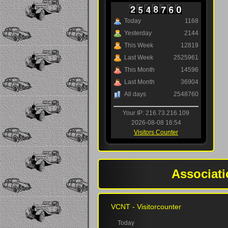
Today
1168
Yesterday
2144
This Week
12819
Last Week
2525961
This Month
14596
Last Month
36904
All days
2548760
Your IP: 216.73.216.109
2026-08-08 16:54
Visitors Counter
Associati
VCNT - Visitorcounter
Today