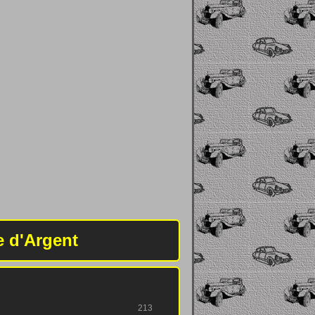
e d'Argent
213