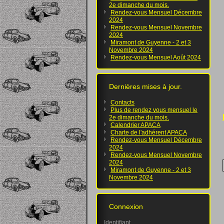
2e dimanche du mois.
Rendez-vous Mensuel Décembre
2024
Rendez-vous Mensuel Novembre
2024
Miramont de Guyenne - 2 et 3
Novembre 2024
Rendez-vous Mensuel Août 2024
Dernières mises à jour.
Contacts
Plus de rendez vous mensuel le
2e dimanche du mois.
Calendrier APACA
Charte de l'adhérent APACA
Rendez-vous Mensuel Décembre
2024
Rendez-vous Mensuel Novembre
2024
Miramont de Guyenne - 2 et 3
Novembre 2024
Connexion
Identifiant