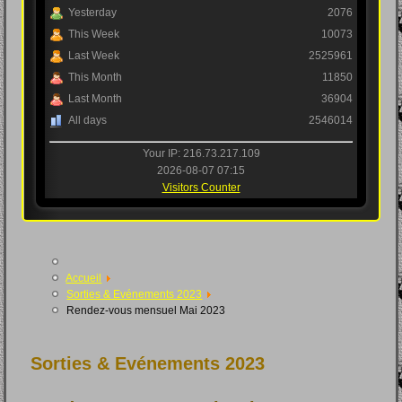
Yesterday
2076
This Week
10073
Last Week
2525961
This Month
11850
Last Month
36904
All days
2546014
Your IP: 216.73.217.109
2026-08-07 07:15
Visitors Counter
Accueil
Sorties & Evénements 2023
Rendez-vous mensuel Mai 2023
Sorties & Evénements 2023