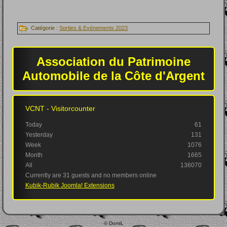
Catégorie :
Sorties & Evénements 2023
Association du Patrimoine
Automobile de la Côte d'Argent
VCNT - Visitorcounter
Today
61
Yesterday
131
Week
1076
Month
1665
All
136070
Currently are 31 guests and no members online
Kubik-Rubik Joomla! Extensions
© DomiL